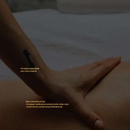
Um espaço para relaxar
seu corpo e mente!
Bem-vindo à Royal Spa
Um espaço dedicado ao seu bem-estar, onde corpo
e mente se encontram em perfeita harmonia.